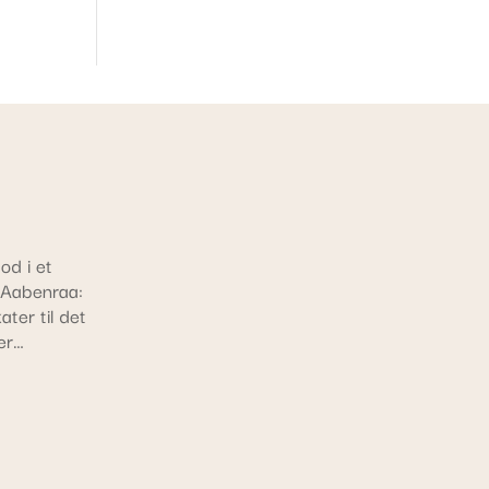
od i et
 Aabenraa:
ter til det
er…