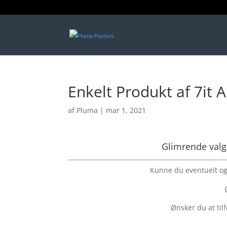
Enkelt Produkt af 7it 
af
Pluma
|
mar 1, 2021
Glimrende valg! 
Kunne du eventuelt ogs
Ønsker du at tilf