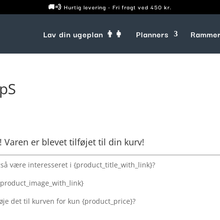
🚚💨 Hurtig levering - Fri fragt ved 450 kr.
Lav din ugeplan 👨‍👩
Planners
Ramme
ApS
Varen er blevet tilføjet til din kurv!
å være interesseret i {product_title_with_link}?
{product_image_with_link}
øje det til kurven for kun {product_price}?