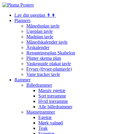
Lav din ugeplan 👨‍👩
Planners
Månedsplan tavle
Ugeplan tavle
Madplan tavle
Månedskalender tavle
Årskalender
Rengøringsplan Skabelon
Pligter skema plan
Vaskeguide plakat tavle
Fryser (fryser-plantavle)
Vane tracker tavle
Rammer
Billedrammer
Massiv egetræ
Sort træramme
Hvid træramme
Alle billedrammer
Magnetrammer
Egetræ
Mørk valnød
Teak
Fyrretræ