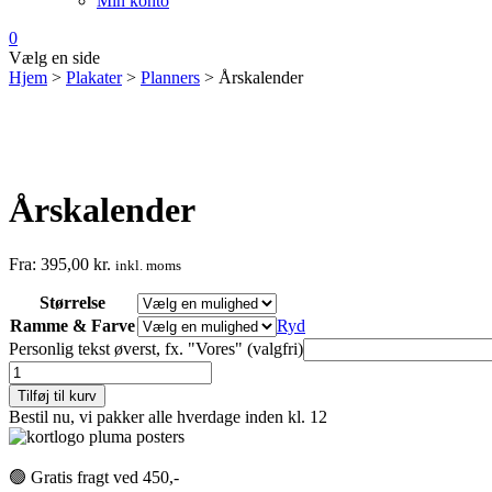
Min konto
0
Vælg en side
Hjem
>
Plakater
>
Planners
> Årskalender
Årskalender
Fra:
395,00
kr.
inkl. moms
Størrelse
Ramme & Farve
Ryd
Personlig tekst øverst, fx. "Vores" (valgfri)
Årskalender
antal
Tilføj til kurv
Bestil nu, vi pakker alle hverdage inden kl. 12
🟢 Gratis fragt ved 450,-