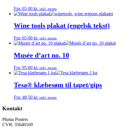
Fra:
65,00
kr.
inkl. moms
Wine tools plakat (engelsk tekst)
Fra:
65,00
kr.
inkl. moms
Musée d’art no. 10
Fra:
95,00
kr.
inkl. moms
Tesa® klæbesøm til tapet/gips
Fra:
48,50
kr.
inkl. moms
Kontakt
Pluma Posters
CVR: 35640169