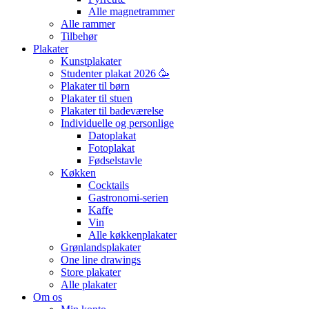
Alle magnetrammer
Alle rammer
Tilbehør
Plakater
Kunstplakater
Studenter plakat 2026 🥳
Plakater til børn
Plakater til stuen
Plakater til badeværelse
Individuelle og personlige
Datoplakat
Fotoplakat
Fødselstavle
Køkken
Cocktails
Gastronomi-serien
Kaffe
Vin
Alle køkkenplakater
Grønlandsplakater
One line drawings
Store plakater
Alle plakater
Om os