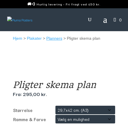
🚚💨 Hurtig levering - Fri fragt ved 450 kr.
0
Hjem
>
Plakater
>
Planners
> Pligter skema plan
Pligter skema plan
Fra:
295,00
kr.
Størrelse
Ramme & Farve