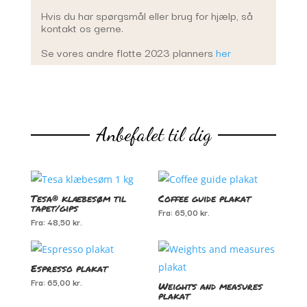
Hvis du har spørgsmål eller brug for hjælp, så
kontakt os gerne.
Se vores andre flotte 2023 planners
her
Anbefalet til dig
Du kunne også være interesseret i…
Tesa® klæbesøm til
Coffee guide plakat
tapet/gips
Fra:
65,00
kr.
Fra:
48,50
kr.
Espresso plakat
Fra:
65,00
kr.
Weights and measures
plakat