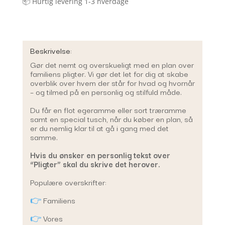
📦 Hurtig levering 1-3 hverdage
Beskrivelse:
Gør det nemt og overskueligt med en plan over
familiens pligter. Vi gør det let for dig at skabe
overblik over hvem der står for hvad og hvornår
– og tilmed på en personlig og stilfuld måde.
Du får en flot egeramme eller sort træramme
samt en special tusch, når du køber en plan, så
er du nemlig klar til at gå i gang med det
samme.
Hvis du ønsker en personlig tekst over
“Pligter” skal du skrive det herover.
Populære overskrifter:
👉
Familiens
👉
Vores