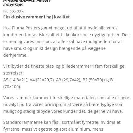
fyrretræ
Fra:
105,00
kr.
Eksklusive rammer i høj kvalitet
Hos Pluma Posters gør vi meget ud af at tilbyde alle vores
kunder en fantastisk kvalitet til konkurrence dygtige priser. Det
er nemlig vores mission, at alle skal have muligheden for at
have smukt og unikt design hængende på væggene
derhjemme.
Vi tilbyder de fineste plat- og billederammer i fem forskellige
størrelser:
A5 (14,8×21), A4 (21×29,7), A3 (29,7×42), B2 (50×70) og B1
(70×100).
Vores rammer kommer i forskellige materialer, som alle er nøje
udvalgt ud fra vores princip om at være så bæredygtige som
muligt og stadig tilbyde vores kunder det, de gerne vil have.
Standardrammerne kan fås i sortmålet fyrretræ, hvidmalet
fyrretræ, massivt egetræ og sort aluminium, mens