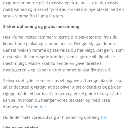
magnetrammerne gås i massivt egetræ, massiv teak, massiv
mørk valnød og massivt fyrretræ. Forkæl din nye plakat med en
smuk ramme fra Pluma Posters.
Sikker ophæning og gratis indramning
Hos Pluma Poster rammer vi gerne din plakater ind, hvis du
køber både plakat og ramme hos os. Det gør sig gældende,
uanset hvilken ramme og størrelse du har valgt. Det gør vi som
en service til vores søde kunder, som vi gerne vil tilgodese
mest muligt. Måske skal du sende en gave direkte til
modtageren – og så ser en indrammet plakat flottest ud.
Selvom det lyder som en simpel opgave at hænge plakater op,
så er det stadig vigtigt, at det bliver gjort ordentligt og på den
rigtige måde. Vi har lavet en nem og enkel guide til dig, så du
kan se, hvordan du hænger vores plakater op med Tesa
Klæbesøm. Se den
her.
Du finder hele vores udvalg af tilbehør og ophæng
her
.
Råd og vejledning