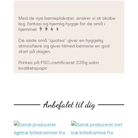
Med de nye børneplakater, ønsker vi at skabe
leg, fantasi og hjemlig hygge for de små i
hjemmet 👨‍👩‍👧‍👦
De søde små “quotes” giver en hyggelig
atmosfære og giver tilmed børnene en god
start på dagen.
Printes på FSC-certificeret 235g satin
kvalitetspapir
Anbefalet til dig
Du kunne også være interesseret i…