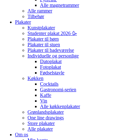
Alle magnetrammer
Alle rammer
Tilbehør
Plakater
Kunstplakater
Studenter plakat 2026 🥳
Plakater til børn
Plakater til stuen
Plakater til badeværelse
Individuelle og personlige
Datoplakat
Fotoplakat
Fødselstavle
Køkken
Cocktails
Gastronomi-serien
Kaffe
Vin
Alle køkkenplakater
Grønlandsplakater
One line drawings
Store plakater
Alle plakater
Om os