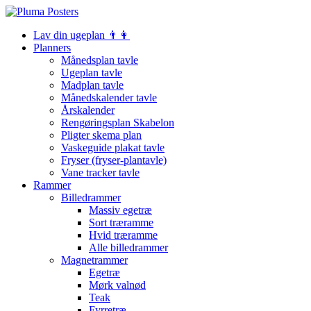
Lav din ugeplan 👨‍👩
Planners
Månedsplan tavle
Ugeplan tavle
Madplan tavle
Månedskalender tavle
Årskalender
Rengøringsplan Skabelon
Pligter skema plan
Vaskeguide plakat tavle
Fryser (fryser-plantavle)
Vane tracker tavle
Rammer
Billedrammer
Massiv egetræ
Sort træramme
Hvid træramme
Alle billedrammer
Magnetrammer
Egetræ
Mørk valnød
Teak
Fyrretræ