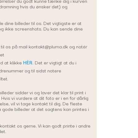
ørrelser du godt kunne tænke dig i kurven
dramning hvis du ønsker det) og
 dine billeder til os. Det vigtigste er at
 og ikke screenshots. Du kan sende dine
 til os på mail kontakt@pluma.dk og notér
et
 at klikke
HÈR.
Det er vigtigt at du i
drenummer og til sidst notere
tet.
leder sidder vi og laver det klar til print i
Hvis vi vurdere at dit foto er i en for dårlig
else, vil vi tage kontakt til dig. De fleste
 gode billeder at det sagtens kan printes i
ontakt os gerne. Vi kan godt printe i andre
et.