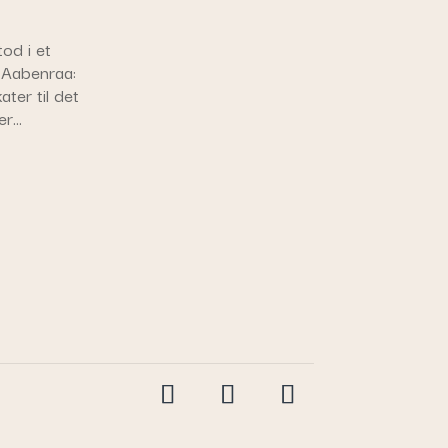
od i et
 Aabenraa:
ter til det
er…