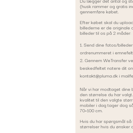
Du lægger det antal og st
(husk rammer og gratis in
gennemføre købet.
Efter købet skal du uploade
billederne er de originale
billeder til os på 2 måder:
Send dine fotos/billeder
ordrenummeret i emnefelt
Gennem WeTransfer ved
beskedfeltet notere dit or
kontakt@pluma.dk i mailfel
Når vi har modtaget dine bil
den størrelse du har valgt. 
kvalitet til den valgte størr
mobiler i dag tager dog så
70×100 cm.
Hvis du har spørgsmål så k
størrelser hvis du ønsker d