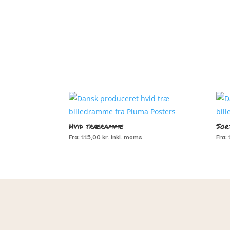
Du kunne også være interesseret i…
Hvid træramme
Sor
Fra:
115,00
kr.
inkl. moms
Fra: