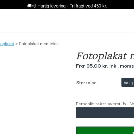
🚚💨 Hurtig levering - Fri fragt ved 450 kr.
Lav din ugeplan 👨‍👩
Planners
Ramm
toplakat
> Fotoplakat med tekst
Fotoplakat 
Fra:
95,00
kr.
inkl. moms
Størrelse
Personlig tekst øverst, fx. "V