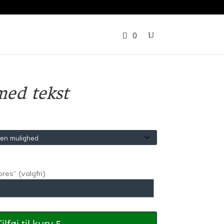
er
Plakater
Om os
0
med tekst
ores" (valgfri)
Tilføj til kurv