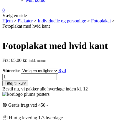
Min konto
0
Vælg en side
Hjem
>
Plakater
>
Individuelle og personlige
>
Fotoplakat
>
Fotoplakat med hvid kant
Fotoplakat med hvid kant
Fra:
65,00
kr.
inkl. moms
Størrelse
Ryd
Fotoplakat
med
Tilføj til kurv
hvid
Bestil nu, vi pakker alle hverdage inden kl. 12
kant
antal
🟢 Gratis fragt ved 450,-
📦 Hurtig levering 1-3 hverdage