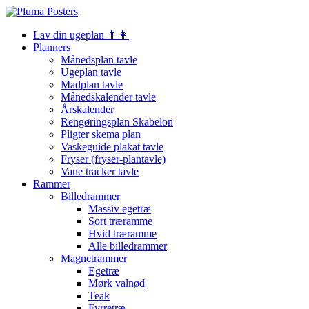
Lav din ugeplan 👨‍👩
Planners
Månedsplan tavle
Ugeplan tavle
Madplan tavle
Månedskalender tavle
Årskalender
Rengøringsplan Skabelon
Pligter skema plan
Vaskeguide plakat tavle
Fryser (fryser-plantavle)
Vane tracker tavle
Rammer
Billedrammer
Massiv egetræ
Sort træramme
Hvid træramme
Alle billedrammer
Magnetrammer
Egetræ
Mørk valnød
Teak
Fyrretræ