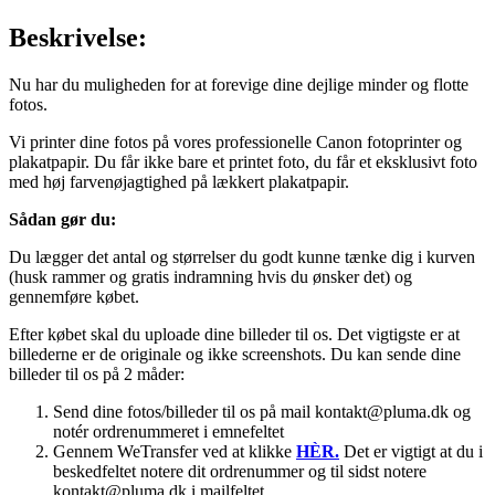
Beskrivelse:
Nu har du muligheden for at forevige dine dejlige minder og flotte
fotos.
Vi printer dine fotos på vores professionelle Canon fotoprinter og
plakatpapir. Du får ikke bare et printet foto, du får et eksklusivt foto
med høj farvenøjagtighed på lækkert plakatpapir.
Sådan gør du:
Du lægger det antal og størrelser du godt kunne tænke dig i kurven
(husk rammer og gratis indramning hvis du ønsker det) og
gennemføre købet.
Efter købet skal du uploade dine billeder til os. Det vigtigste er at
billederne er de originale og ikke screenshots. Du kan sende dine
billeder til os på 2 måder:
Send dine fotos/billeder til os på mail kontakt@pluma.dk og
notér ordrenummeret i emnefeltet
Gennem WeTransfer ved at klikke
HÈR.
Det er vigtigt at du i
beskedfeltet notere dit ordrenummer og til sidst notere
kontakt@pluma.dk i mailfeltet.