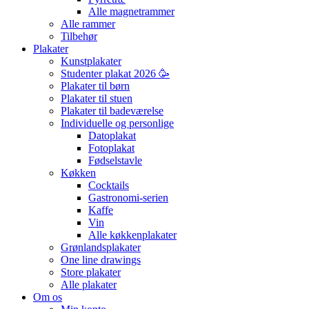
Alle magnetrammer
Alle rammer
Tilbehør
Plakater
Kunstplakater
Studenter plakat 2026 🥳
Plakater til børn
Plakater til stuen
Plakater til badeværelse
Individuelle og personlige
Datoplakat
Fotoplakat
Fødselstavle
Køkken
Cocktails
Gastronomi-serien
Kaffe
Vin
Alle køkkenplakater
Grønlandsplakater
One line drawings
Store plakater
Alle plakater
Om os