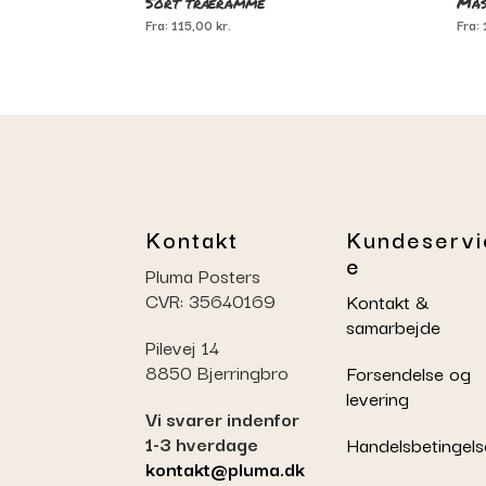
Sort træramme
Mas
Fra:
115,00
kr.
Fra:
Kontakt
Kundeservi
e
Pluma Posters
CVR: 35640169
Kontakt &
samarbejde
Pilevej 14
8850 Bjerringbro
Forsendelse og
levering
Vi svarer indenfor
1-3 hverdage
Handelsbetingels
kontakt@pluma.dk