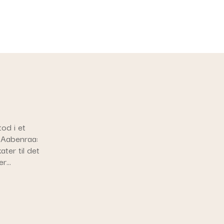
od i et
 Aabenraa:
ter til det
er…