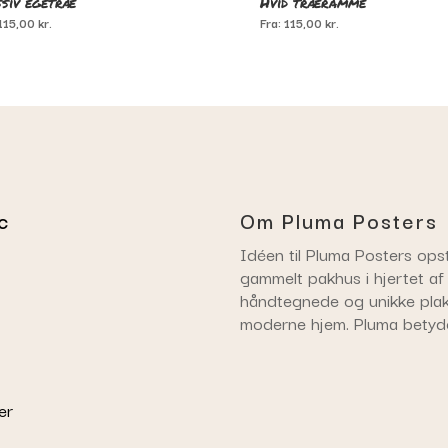
siv egetræ
Hvid træramme
115,00
kr.
Fra:
115,00
kr.
c
Om Pluma Posters
Idéen til Pluma Posters opst
gammelt pakhus i hjertet af
håndtegnede og unikke plaka
moderne hjem. Pluma betyd
er