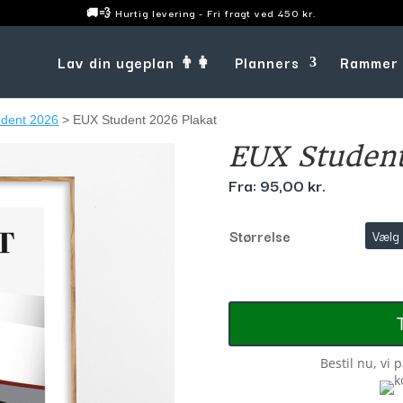
🚚💨 Hurtig levering - Fri fragt ved 450 kr.
Lav din ugeplan 👨‍👩
Planners
Rammer
udent 2026
> EUX Student 2026 Plakat
EUX Student
Fra:
95,00
kr.
Størrelse
Bestil nu, vi 