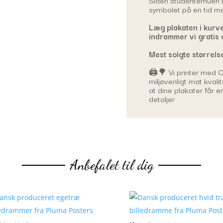
symbolet på en tid med
Læg plakaten i kurv
indrammer vi gratis 
Mest solgte størrels
🖨️🌳 Vi printer med 
miljøvenligt mat kvali
at dine plakater får 
detaljer
Anbefalet til dig