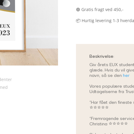
🟢 Gratis fragt ved 450,-
📦 Hurtig levering 1-3 hverd
Beskrivelse:
Giv årets EUX studen
glæde. Hvis du vil gi
navn, så se den
her
Vores populære studen
Udtagelserne fra Trust
“Har fået den fineste
⭐⭐⭐⭐⭐
“Fremragende service,
Christina ⭐⭐⭐⭐⭐
Siden studenterhuen k