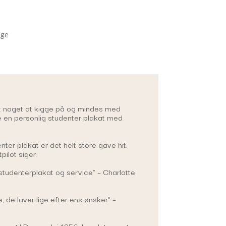
age
t noget at kigge på og mindes med
ve en personlig studenter plakat med
ter plakat er det helt store gave hit.
pilot siger:
 studenterplakat og service” – Charlotte
 de laver lige efter ens ønsker” –
om til Danmark i 1856, har det været