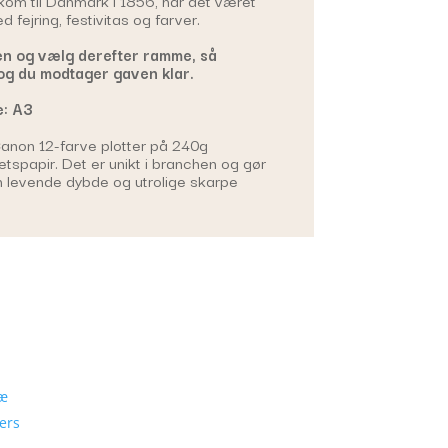
 fejring, festivitas og farver.
en og vælg derefter ramme, så
og du modtager gaven klar.
e: A3
Canon 12-farve plotter på 240g
tetspapir. Det er unikt i branchen og gør
en levende dybde og utrolige skarpe