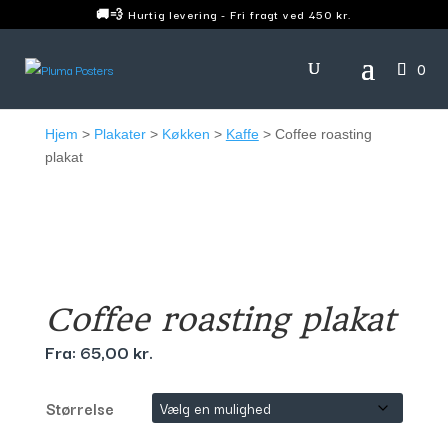
🚚💨 Hurtig levering - Fri fragt ved 450 kr.
0
Hjem
>
Plakater
>
Køkken
>
Kaffe
> Coffee roasting
plakat
Coffee roasting plakat
Fra:
65,00
kr.
Størrelse