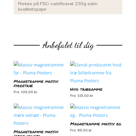
Printes på FSC-certificeret 235g satin
kvalitetspapir
Anbefalet til dig
Du kunne også være interesseret i…
Magnetramme massiv
fyrretræ
Hvid træramme
Fra:
105,00
kr.
Fra:
115,00
kr.
Magnetramme massiv eg
Fra:
85,00
kr.
Magnetramme massiv
mørk valnød