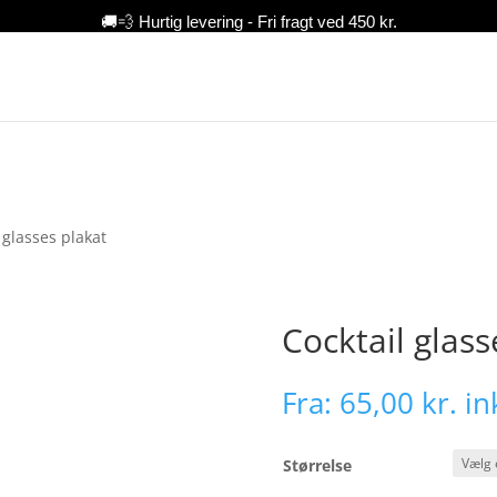
🚚💨 Hurtig levering - Fri fragt ved 450 kr.
Lav din ugeplan 👨‍👩
Planners
Ramm
 glasses plakat
Cocktail glass
Fra:
65,00
kr.
in
Størrelse