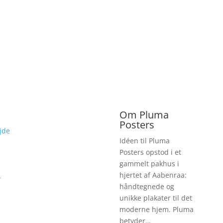
Om Pluma
Posters
jde
Idéen til Pluma
Posters opstod i et
gammelt pakhus i
hjertet af Aabenraa:
r
håndtegnede og
unikke plakater til det
moderne hjem. Pluma
betyder…