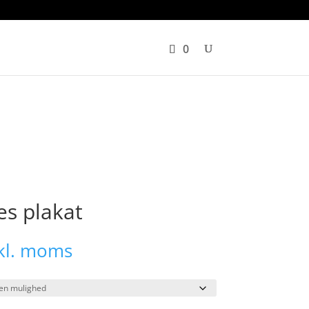
er
Plakater
Om os
0
es plakat
kl. moms