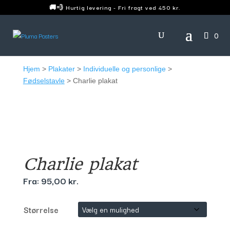
🚚💨 Hurtig levering - Fri fragt ved 450 kr.
0
Hjem
>
Plakater
>
Individuelle og personlige
>
Fødselstavle
> Charlie plakat
Charlie plakat
Fra:
95,00
kr.
Størrelse