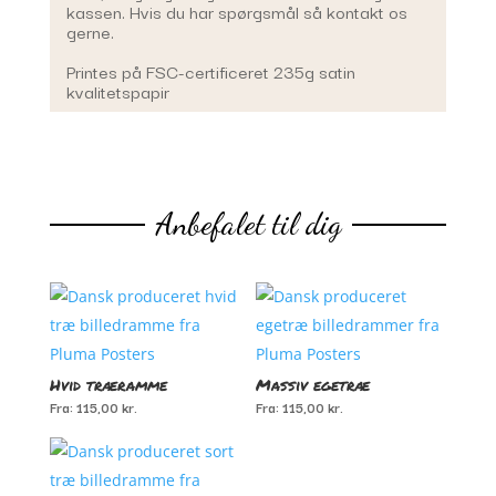
kassen. Hvis du har spørgsmål så kontakt os
gerne.
Printes på FSC-certificeret 235g satin
kvalitetspapir
Anbefalet til dig
Du kunne også være interesseret i…
Hvid træramme
Massiv egetræ
Fra:
115,00
kr.
Fra:
115,00
kr.